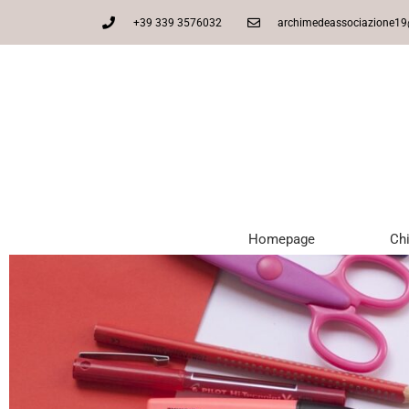
+39 339 3576032
archimedeassociazione1
Homepage
Ch