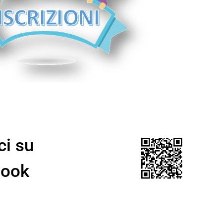
ci su
book